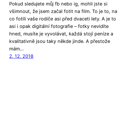
Pokud sledujete můj fb nebo ig, mohli jste si
všimnout, že jsem začal fotit na film. To je to, na
co fotili vaše rodiče asi před dvaceti lety. A je to
asi i opak digitální fotografie – fotky nevidíte
hned, musíte je vyvolávat, každá stojí peníze a
kvalitativně jsou taky někde jinde. A přestože
mám…
2. 12. 2018
Poděs píše
Už roky používám
WordPress