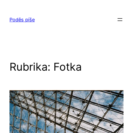
Přeskočit
na
Poděs píše
obsah
Rubrika:
Fotka