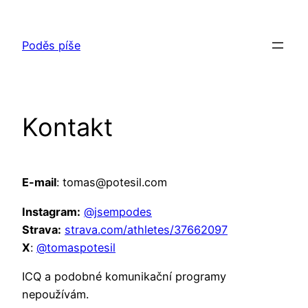
Přeskočit
na
Poděs píše
obsah
Kontakt
E-mail
: tomas@potesil.com
Instagram:
@jsempodes
Strava:
strava.com/athletes/37662097
X
:
@tomaspotesil
ICQ a podobné komunikační programy
nepoužívám.