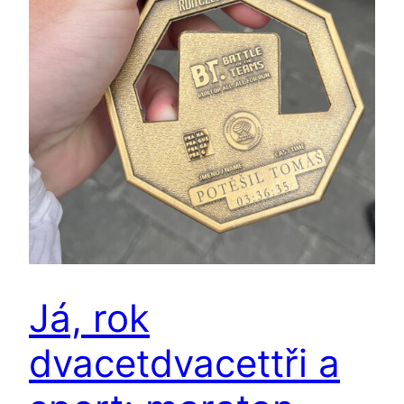
Já, rok
dvacetdvacettři a