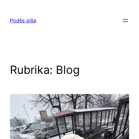
Přeskočit
na
Poděs píše
obsah
Rubrika:
Blog