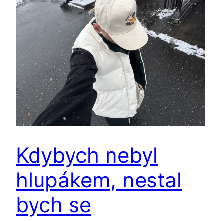
Kdybych nebyl
hlupákem, nestal
bych se