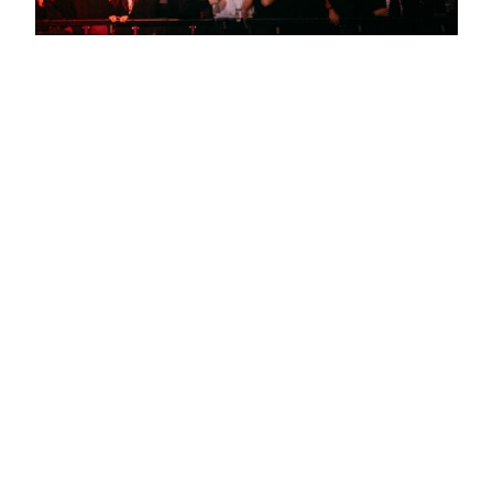
Udělali jsme vlastní
event a vyprodali
ho za 3 dny.
Behind the blowup
#01
Už jsou to zase tři měsíce, co jsem napsal
poslední post. Letí to hrozně. Ten poslední byl o
eremtour. Tenhle bude o tom, jak jsme si pronajali