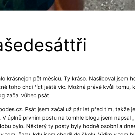
tašedesáttři
lo krásnejch pět měsíců. Ty kráso. Nasliboval jsem h
ně toho chci říct ještě víc. Možná právě kvůli tomu, ko
og začal vůbec psát.
es.cz. Psát jsem začal už pár let před tim, takže jes
. V úplně prvnim postu na tomhle blogu jsem napsal 
obu bylo. Některý ty posty byly hodně osobní a dnesk
 v tom, časy, kdy jsem chodil do školy. Vidim v tom 