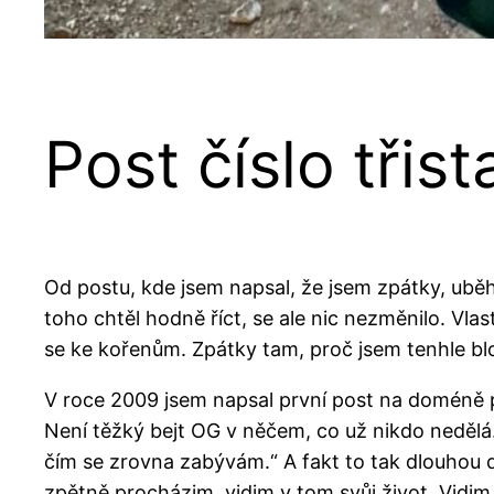
Post číslo třis
Od postu, kde jsem napsal, že jsem zpátky, uběh
toho chtěl hodně říct, se ale nic nezměnilo. Vlast
se ke kořenům. Zpátky tam, proč jsem tenhle bl
V roce 2009 jsem napsal první post na doméně pod
Není těžký bejt OG v něčem, co už nikdo nedělá
čím se zrovna zabývám.“ A fakt to tak dlouhou d
zpětně procházim, vidim v tom svůj život. Vidim