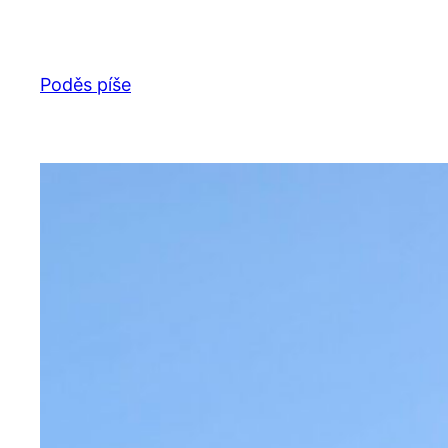
Přeskočit
na
obsah
Poděs píše