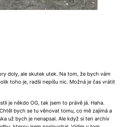
ory doly, ale skutek utek. Na tom, že bych vám
lik toho je, radši nepíšu nic. Možná je čas vrátit
tli je někdo OG, tak jsem to právě já. Haha.
„Chtěl bych se tu věnovat tomu, co mě zajímá a
a už bych je nenapsal. Ale když si ten archiv
hudbu, kterou jsem poslouchal. Vidim v tom